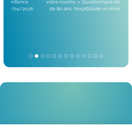
votre sourire. » Questionnaire de sortie, Patiente
g
de 80 ans, hospitalisée un mois, 27/03/2026.